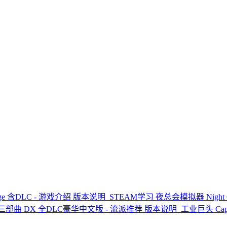
age 含DLC - 游戏介绍 版本说明
STEAM学习 夜总会模拟器 Night C
部曲 DX 全DLC豪华中文版 - 流派推荐 版本说明
工业巨头 Captai