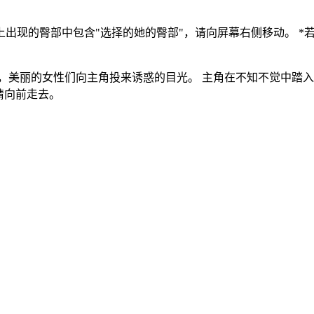
幕上出现的臀部中包含"选择的她的臀部"，请向屏幕右侧移动。 
，美丽的女性们向主角投来诱惑的目光。 主角在不知不觉中踏入
睛向前走去。