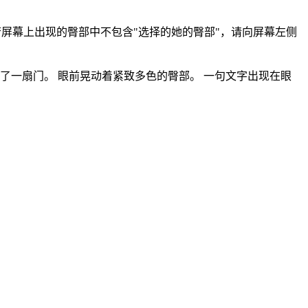
*若屏幕上出现的臀部中不包含"选择的她的臀部"，请向屏幕左侧
了一扇门。 眼前晃动着紧致多色的臀部。 一句文字出现在眼